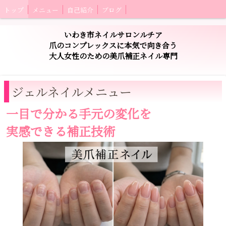
トップ
メニュー
自己紹介
ブログ
いわき市ネイルサロンルチア
爪のコンプレックスに本気で向き合う
大人女性のための美爪補正ネイル専門
ジェルネイルメニュー
一目で分かる手元の変化を
実感できる補正技術