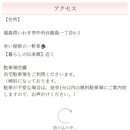
1日2名様限定サロン
AM：8:30〜 or 9:00〜 or 9:30〜スタート1名様
PM：13:00～スタート1名様
※土曜日の受付はストップさせて頂いております。
・最新の予約状況は、予約システムカレンダーでご確認
もしくは、公式LINEへ直接お問い合わせください。
・急な体調不良、家族や子どもの急な体調不良、早退連絡があった
時、やむを得ない急用があった場合、予定変更をお願いする場合も
ございます。
ご理解の程よろしくお願い致します。
ご予約はこちらから