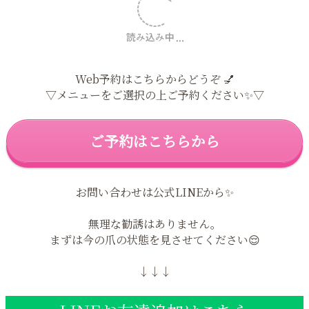
万が一、剥がれや欠けが生じた場合はご来店から『1週間以
内』でしたら無料でお直しいたします。
但し、お客様ご都合による剥がれや欠けは有料でのお直し
となります。
（強くぶつけた、挟めた等）
※いかなる場合でも返金対応はいたしかねます。
当サロンにお越しいただくと…✨
♢自信を持って手元、指先を見せることができます✨
♢自分の爪が好きになります✨
♢爪が変わったことにより、笑顔が増えます😊
♢周りからも褒められます✨
♢気分が上がります✨