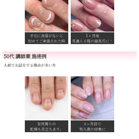
手元に自信がないと
5ヶ月後
初めてご来店された時
見違える程の縦長爪に！
50代 講師業 施術例
人前でお話をする機会が多い方
甘皮周りの
6ヶ月目で
乾燥も目立ちます。
別人級の印象に